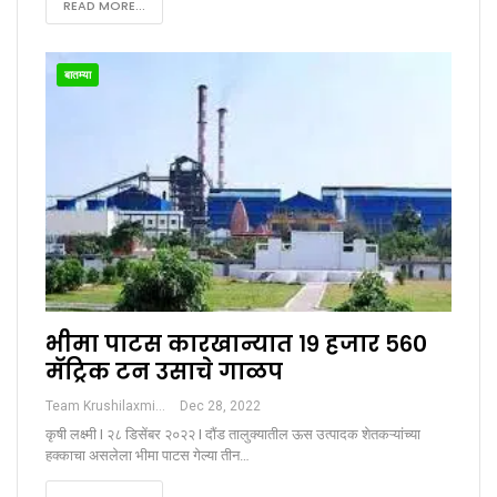
READ MORE...
बातम्या
भीमा पाटस कारखान्यात १९ हजार ५६०
मॅट्रिक टन उसाचे गाळप
Team Krushilaxmi
Dec 28, 2022
कृषी लक्ष्मी I २८ डिसेंबर २०२२ I दौंड तालुक्यातील ऊस उत्पादक शेतकऱ्यांच्या
हक्काचा असलेला भीमा पाटस गेल्या तीन…