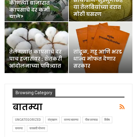
सोयाबीन-भुईमुगासह
कोणत्या बाजारात
या तेलबियांच्या दरात
कापसाचे दर कमी
मोठी घसरण
झाले?
तेलंगणात कापसाचे दर
तांदूळ, गहू आणि भरड
पाच हजारांवर ; शेतकरी
धान्य मोफत देणार
आंदोलनाच्या पवित्र्यात
सरकार
Browsing Category
बातम्या
UNCATEGORIZED
तंत्रज्ञान
ताज्या बातम्या
पीक लागवड
विशेष
समस्या
सरकारी योजना