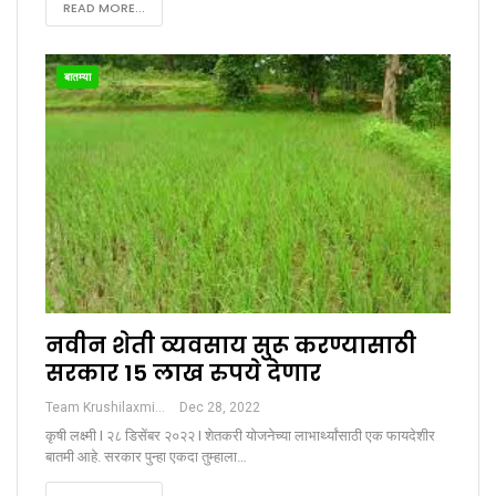
READ MORE...
बातम्या
नवीन शेती व्यवसाय सुरू करण्यासाठी
सरकार 15 लाख रुपये देणार
Team Krushilaxmi
Dec 28, 2022
कृषी लक्ष्मी I २८ डिसेंबर २०२२ I शेतकरी योजनेच्या लाभार्थ्यांसाठी एक फायदेशीर
बातमी आहे. सरकार पुन्हा एकदा तुम्हाला…