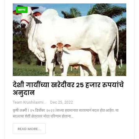
बातम्या
देशी गायींच्या खरेदीवर 25 हजार रुपयांचे
अनुदान
Team Krushilaxmi
Dec 25, 2022
कृषी लक्ष्मी I २५ डिसेंबर २०२२ Iसध्या हवामानात सातत्यानं बदल होत आहेत. या
बदलाचा शेती क्षेत्रावर मोठा परिणाम होताना…
READ MORE...