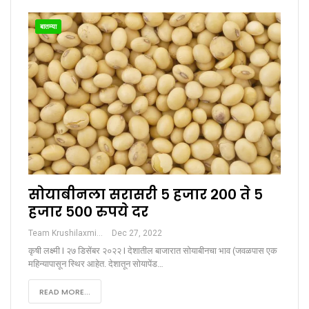
बातम्या
सोयाबीनला सरासरी ५ हजार २०० ते ५
हजार ५०० रुपये दर
Team Krushilaxmi
Dec 27, 2022
कृषी लक्ष्मी I २७ डिसेंबर २०२२ I देशातील बाजारात सोयाबीनचा भाव (जवळपास एक
महिन्यापासून स्थिर आहेत. देशातून सोयापेंड…
READ MORE...