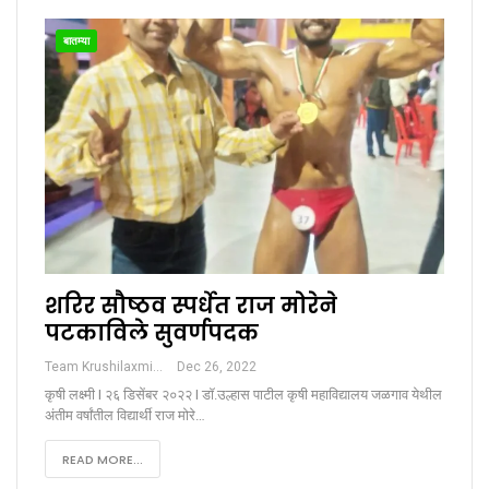
बातम्या
शरिर सौष्ठव स्पर्धेत राज मोरेने
पटकाविले सुवर्णपदक
Team Krushilaxmi
Dec 26, 2022
कृषी लक्ष्मी I २६ डिसेंबर २०२२ I डॉ.उल्हास पाटील कृषी महाविद्यालय जळगाव येथील
अंतीम वर्षांतील विद्यार्थी राज मोरे…
READ MORE...