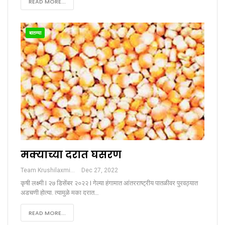
READ MORE...
बातम्या
मक्याच्या दरात घसरण
Team Krushilaxmi
Dec 27, 2022
कृषी लक्ष्मी I २७ डिसेंबर २०२२ I गेल्या हंगामात आंतरराष्ट्रीय पातळीवर पुरवठ्यात
अडचणी होत्या. त्यामुळे मका दरात…
READ MORE...