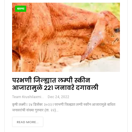
बातम्या
परभणी जिल्ह्यात लम्पी स्कीन
आजारामुळे २२१ जनावरे दगावली
Team Krushilaxmi
Dec 24, 2022
कृषी लक्ष्मी I २४ डिसेंबर २०२२ I परभणी जिल्ह्यात लम्पी स्कीन आजारामुळे बाधित
जनावरांची संख्या गुरुवार (ता. २२)…
READ MORE...