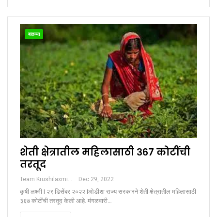
बातम्या
शेती क्षेत्रातील महिलासाठी ३६७ कोटींची
तरतूद
Team Krushilaxmi
Dec 29, 2022
कृषी लक्ष्मी I २९ डिसेंबर २०२२ Iओडीशा राज्य सरकारने शेती क्षेत्रातील महिलासाठी
३६७ कोटींची तरतूद केली आहे. मंगळवारी…