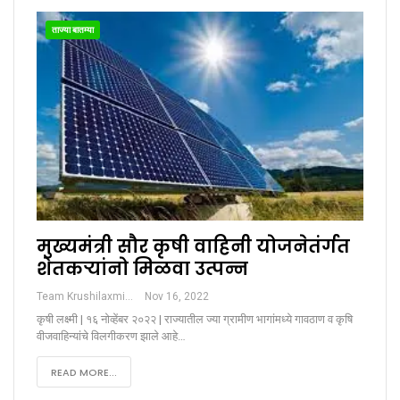
ताज्या बातम्या
मुख्यमंत्री सौर कृषी वाहिनी योजनेतंर्गत
शेतकऱ्यांनो मिळवा उत्पन्न
Team Krushilaxmi
Nov 16, 2022
कृषी लक्ष्मी | १६ नोव्हेंबर २०२२ | राज्यातील ज्या ग्रामीण भागांमध्ये गावठाण व कृषि
वीजवाहिन्यांचे विलगीकरण झाले आहे…
READ MORE...