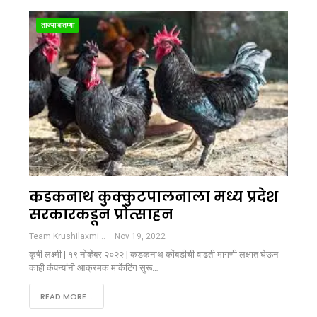
ताज्या बातम्या
कडकनाथ कुक्कुटपालनाला मध्य प्रदेश
सरकारकडून प्रोत्साहन
Team Krushilaxmi
Nov 19, 2022
कृषी लक्ष्मी | १९ नोव्हेंबर २०२२ | कडकनाथ कोंबडीची वाढती मागणी लक्षात घेऊन
काही कंपन्यांनी आक्रमक मार्केटिंग सुरू…
READ MORE...