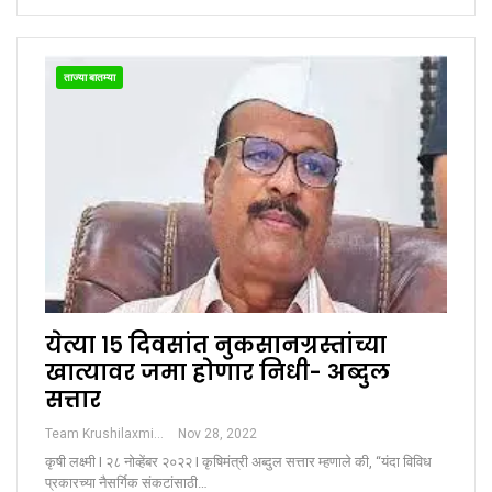
ताज्या बातम्या
येत्या १५ दिवसांत नुकसानग्रस्तांच्या
खात्यावर जमा होणार निधी- अब्दुल
सत्तार
Team Krushilaxmi
Nov 28, 2022
कृषी लक्ष्मी I २८ नोव्हेंबर २०२२ I कृषिमंत्री अब्दुल सत्तार म्हणाले की, “यंदा विविध
प्रकारच्या नैसर्गिक संकटांसाठी…