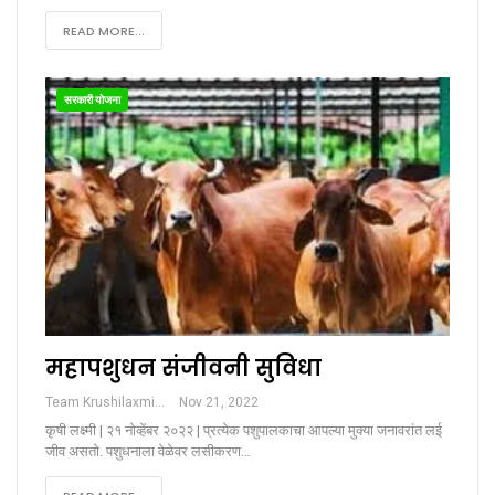
READ MORE...
सरकारी योजना
महापशुधन संजीवनी सुविधा
Team Krushilaxmi
Nov 21, 2022
कृषी लक्ष्मी | २१ नोव्हेंबर २०२२ | प्रत्येक पशुपालकाचा आपल्या मुक्या जनावरांत लई
जीव असतो. पशुधनाला वेळेवर लसीकरण…