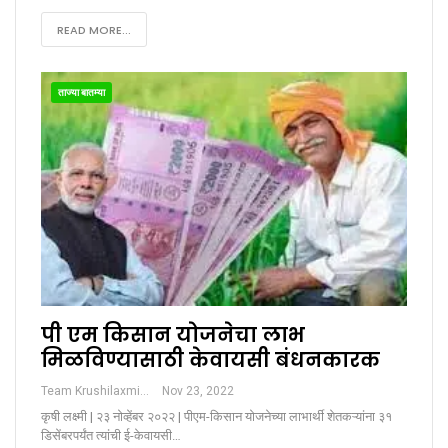
READ MORE...
ताज्या बातम्या
पी एम किसान योजनेचा लाभ
मिळविण्यासाठी केवायसी बंधनकारक
Team Krushilaxmi
Nov 23, 2022
कृषी लक्ष्मी | २३ नोव्हेंबर २०२२ | पीएम-किसान योजनेच्या लाभार्थी शेतकऱ्यांना ३१
डिसेंबरपर्यंत त्यांची ई-केवायसी…