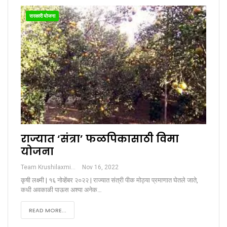
सरकारी योजना
राज्यात ‘संत्रा’ फळपिकासाठी विमा
योजना
Team Krushilaxmi
Nov 16, 2022
कृषी लक्ष्मी | १६ नोव्हेंबर २०२२ | राज्यात संत्री पीक मोठ्या प्रमाणात घेतले जाते,
कधी अवकाळी पाऊस अश्या अनेक…
READ MORE...