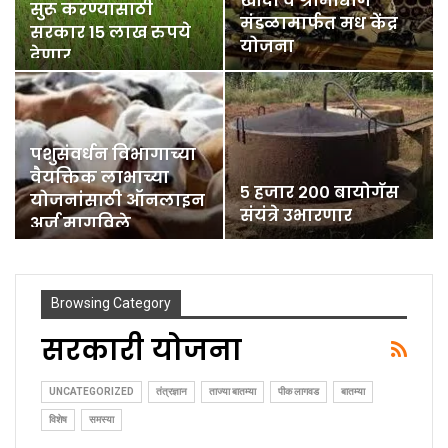
खादी व ग्रामोद्योग
सुरू करण्यासाठी
मंडळामार्फत मध केंद्र
सरकार 15 लाख रुपये
योजना
देणार
पशुसंवर्धन विभागाच्या
वैयक्तिक लाभाच्या
५ हजार २०० बायोगॅस
योजनांसाठी ऑनलाइन
संयंत्रे उभारणार
अर्ज मागविले
Browsing Category
सरकारी योजना
UNCATEGORIZED
तंत्रज्ञान
ताज्या बातम्या
पीक लागवड
बातम्या
विशेष
समस्या