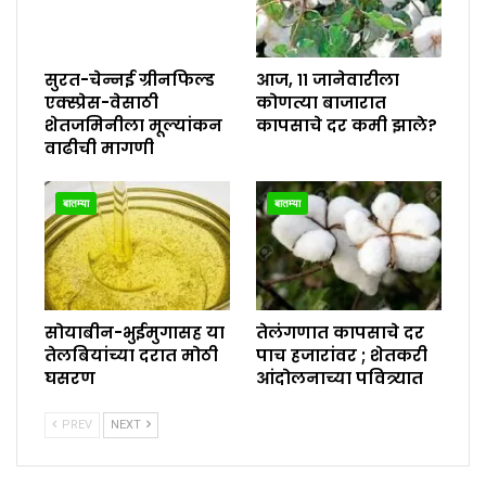
सुरत-चेन्नई ग्रीनफिल्ड
आज, ११ जानेवारीला
एक्स्प्रेस-वेसाठी
कोणत्या बाजारात
शेतजमिनीला मूल्यांकन
कापसाचे दर कमी झाले?
वाढीची मागणी
बातम्या
बातम्या
सोयाबीन-भुईमुगासह या
तेलंगणात कापसाचे दर
तेलबियांच्या दरात मोठी
पाच हजारांवर ; शेतकरी
घसरण
आंदोलनाच्या पवित्र्यात
PREV
NEXT