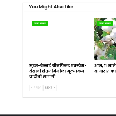
You Might Also Like
ताज्या बातम्या
ताज्या बातम्या
सुरत-चेन्नई ग्रीनफिल्ड एक्स्प्रेस-
आज, ११ जान
वेसाठी शेतजमिनीला मूल्यांकन
बाजारात का
वाढीची मागणी
PREV
NEXT