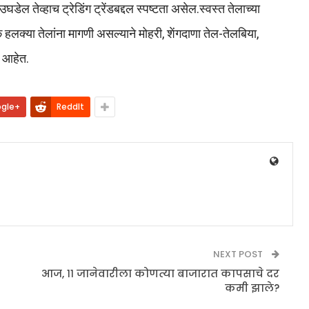
घडेल तेव्हाच ट्रेडिंग ट्रेंडबद्दल स्पष्टता असेल.स्वस्त तेलाच्या
हलक्या तेलांना मागणी असल्याने मोहरी, शेंगदाणा तेल-तेलबिया,
र आहेत.
gle+
ReddIt
NEXT POST
आज, ११ जानेवारीला कोणत्या बाजारात कापसाचे दर
कमी झाले?