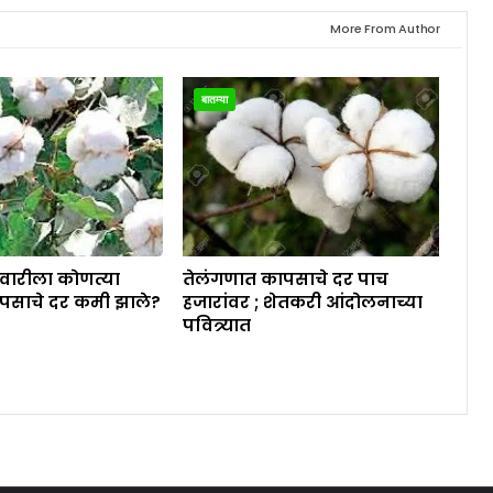
More From Author
बातम्या
ेवारीला कोणत्या
तेलंगणात कापसाचे दर पाच
पसाचे दर कमी झाले?
हजारांवर ; शेतकरी आंदोलनाच्या
पवित्र्यात