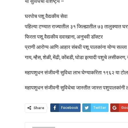
या सुविधेची वैशिष्ट्ये –
घरपोच पशू वैद्यकीय सेवा
पहिल्या टप्प्यात राज्यातील ३१ जिल्ह्यातील ७३ तालुक्यात घ
फिरता पशू वैद्यकीय दवाखाना, अनुभवी डॉक्टर
प्राणी आरोग्य आणि आहार संबधी पशू पालकांना योग्य सल्ला
गाय, म्हैस, शेळी, मेंढी, कोंबडी, घोडा इत्यादी पशुचे लसीकरण
महापशुधन संजीवनी सुविधा लाभ घेण्याकरिता १९६२ या टोल फ
महापशुधन संजीवनी सुविधेचा जास्तीत जास्त पशुपालकांनी ला
Facebook
Twitter
Goo
Share