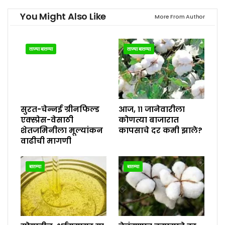
You Might Also Like
More From Author
ताज्या बातम्या
ताज्या बातम्या
सुरत-चेन्नई ग्रीनफिल्ड
आज, ११ जानेवारीला
एक्स्प्रेस-वेसाठी
कोणत्या बाजारात
शेतजमिनीला मूल्यांकन
कापसाचे दर कमी झाले?
वाढीची मागणी
बातम्या
बातम्या