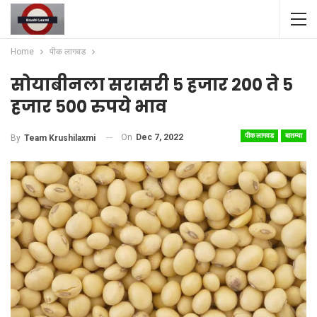
Home
पीक लागवड
सोयाबीनला सरासरी ५ हजार २०० ते ५
हजार ५०० रुपये भाव
पीक लागवड
बातम्या
On
Dec 7, 2022
By
Team Krushilaxmi