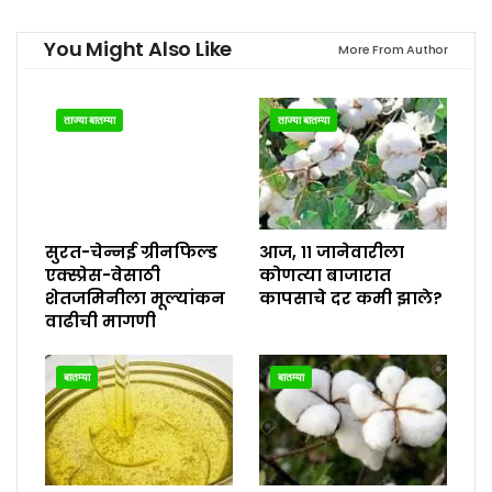
You Might Also Like
More From Author
ताज्या बातम्या
ताज्या बातम्या
सुरत-चेन्नई ग्रीनफिल्ड
आज, ११ जानेवारीला
एक्स्प्रेस-वेसाठी
कोणत्या बाजारात
शेतजमिनीला मूल्यांकन
कापसाचे दर कमी झाले?
वाढीची मागणी
बातम्या
बातम्या