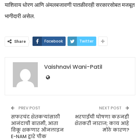
याशिवाय धोरण आणि अंमलबजावणी पातळीवरही सरकारसोबत मजबूत
भागीदारी असेल.
Facebook
Twitter
Share
Vaishnavi Wani-Patil
PREV POST
NEXT POST
सफरचंद शेतकऱ्यांसाठी
भरपाईची घोषणा करूनही
आनंदाची बातमी, आता
शेतकरी नाराज; काय आहे
विकू शकणार ऑनलाइन
मोठे कारण?
E-NAM द्वारे पीक