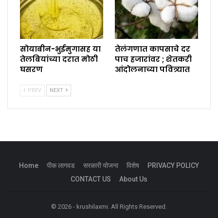
सोयाबीन-भुईमुगासह या
तेलंगणात कापसाचे दर
तेलबियांच्या दरात मोठी
पाच हजारांवर ; शेतकरी
घसरण
आंदोलनाच्या पवित्र्यात
PREV
NEXT
Home
पीक लागवड
सरकारी योजना
विशेष
PRIVACY POLICY
CONTACT US
About Us
© 2026 - krushilaxmi. All Rights Reserved.