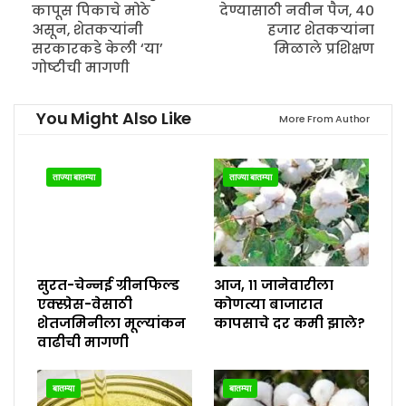
कापूस पिकाचे मोठे
देण्यासाठी नवीन पैज, ४०
असून, शेतकऱ्यांनी
हजार शेतकऱ्यांना
सरकारकडे केली ‘या’
मिळाले प्रशिक्षण
गोष्टीची मागणी
You Might Also Like
More From Author
ताज्या बातम्या
ताज्या बातम्या
सुरत-चेन्नई ग्रीनफिल्ड
आज, ११ जानेवारीला
एक्स्प्रेस-वेसाठी
कोणत्या बाजारात
शेतजमिनीला मूल्यांकन
कापसाचे दर कमी झाले?
वाढीची मागणी
बातम्या
बातम्या