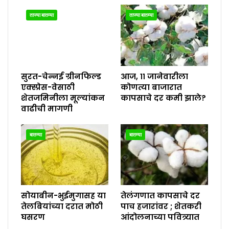
ताज्या बातम्या
ताज्या बातम्या
सुरत-चेन्नई ग्रीनफिल्ड
आज, ११ जानेवारीला
एक्स्प्रेस-वेसाठी
कोणत्या बाजारात
शेतजमिनीला मूल्यांकन
कापसाचे दर कमी झाले?
वाढीची मागणी
बातम्या
बातम्या
सोयाबीन-भुईमुगासह या
तेलंगणात कापसाचे दर
तेलबियांच्या दरात मोठी
पाच हजारांवर ; शेतकरी
घसरण
आंदोलनाच्या पवित्र्यात