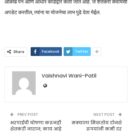
ओळख पॅन आणि आधार कार्डद्वारे केली जात आहे. जे शेतकरी केवायसी
अपडेट करतील, त्यांना या योजनेचा लाभ पुढे देता येईल.
Facebook
Twitter
Share
Vaishnavi Wani-Patil
PREV POST
NEXT POST
भरपाईची घोषणा करूनही
मक्याला मिळतोय दोनशे
शेतकरी नाराज; काय आहे
रुपयांनी कमी दर