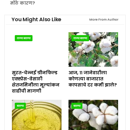
मोठे कारण?
You Might Also Like
More From Author
ताज्या बातम्या
ताज्या बातम्या
सुरत-चेन्नई ग्रीनफिल्ड
आज, ११ जानेवारीला
एक्स्प्रेस-वेसाठी
कोणत्या बाजारात
शेतजमिनीला मूल्यांकन
कापसाचे दर कमी झाले?
वाढीची मागणी
बातम्या
बातम्या