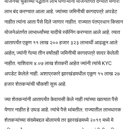
योजनेचा चुकीच्या पद्धतीने लाभ घेणाऱ्यांना योजनेंतर्गत देण्यात येणारा
लाभ बंद करण्यात आला आहे. ज्यांच्या जमिनीची कागदपत्रे अपडेट
नाहीत त्यांना आता पैसे दिले जाणार नाहीत. राज्यात पंतप्रधान किसान
योजनेअंतर्गत लाभार्थ्यांच्या यादीचे स्कॅनिंग करण्यात आले आहे. त्यात
आतापर्यंत एकूण ११ लाख २०० हजार ३२३ लाभार्थी आढळून आले
आहेत, ज्यांनी गेल्या तीन वर्षांतही जमिनीची कागदपत्रे सादर केलेली
नाहीत. याशिवाय ४.०७ लाख शेतकरी आहेत ज्यांनी त्यांचे KYC
अपडेट केलेले नाही. अशाप्रकारे झारखंडमधील एकूण १५ लाख २७
हजार शेतकऱ्यांची चौकशी सुरू आहे.
ज्या शेतकऱ्यांनी आतापर्यंत केवायसी केले नाही त्यांच्या खात्यात पैसे
येणार नाहीत हे उघड आहे. त्यांचे पैसे थांबतील. राज्यातील लाभधारक
शेतकऱ्यांच्या संख्येबद्दल बोलायचे तर झारखंडमध्ये २०१९ मध्ये मे