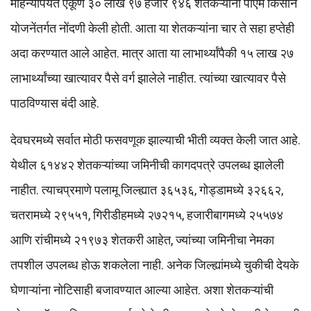
महिन्यापर्यंत एकूण ३० लाख ९७ हजार ९४६ शेतकऱ्यांनी पीएम किसान
योजनेंतर्गत नोंदणी केली होती. आता या शेतकऱ्यांना चार ते सहा हप्तेही
अदा करण्यात आले आहेत. मात्र आता या लाभार्थ्यांपैकी १५ लाख २७
लाभार्थ्यांच्या खात्यावर पैसे वर्ग झालेले नाहीत. त्यांच्या खात्यावर पैसे
पाठविण्यास बंदी आहे.
देवघरमध्ये सर्वात मोठी फसवणूक झाल्याची भीती व्यक्त केली जात आहे.
येथील ६१४४२ शेतकऱ्यांच्या जमिनीची कागदपत्रे उपलब्ध झालेली
नाहीत. त्याचप्रमाणे पलामू जिल्ह्यात ३६५३६, गोड्डामध्ये ३२६६२,
चतरामध्ये २९५५१, गिरीडीहमध्ये २७२१५, हजारीबागमध्ये २५५७४
आणि रांचीमध्ये २१९७३ शेतकरी आहेत, ज्यांच्या जमिनीचा नेमका
तपशील उपलब्ध होऊ शकलेला नाही. अनेक जिल्ह्यांमध्ये चुकीची देयके
घेणाऱ्यांना नोटिसाही बजावण्यात आल्या आहेत. अशा शेतकऱ्यांची