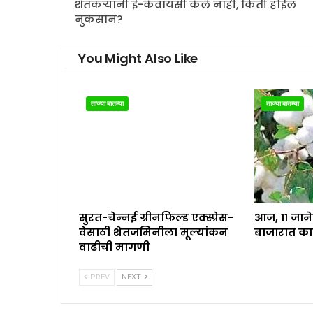
शेतकऱ्यांनी ई-केवायसी केले नाही, किती होईल
नुकसान?
You Might Also Like
ताज्या बातम्या
ताज्या बातम्या
सुरत-चेन्नई ग्रीनफिल्ड एक्स्प्रेस-
आज, ११ जान
वेसाठी शेतजमिनीला मूल्यांकन
बाजारात का
वाढीची मागणी
PREV
NEXT