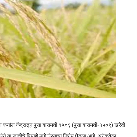
्या कर्नाल केंद्रातून पुसा बासमती १५०९ (पुसा बासमती-१५०९) खरेदी
ेने या जातीचे बियाणे मागे घेण्याचा निर्णय घेतला आहे. अनेकवेळा