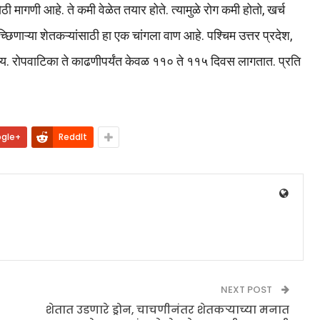
ी मागणी आहे. ते कमी वेळेत तयार होते. त्यामुळे रोग कमी होतो, खर्च
िणाऱ्या शेतकऱ्यांसाठी हा एक चांगला वाण आहे. पश्चिम उत्तर प्रदेश,
ग्य. रोपवाटिका ते काढणीपर्यंत केवळ ११० ते ११५ दिवस लागतात. प्रति
gle+
ReddIt
NEXT POST
शेतात उडणारे ड्रोन, चाचणीनंतर शेतकऱ्याच्या मनात