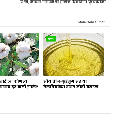
प्रश्न, मोठ्या झाडांमध्ये ड्रोनने फवारणी कुचकामी
More From Author
बातम्या
ेवारीला कोणत्या
सोयाबीन-भुईमुगासह या
पसाचे दर कमी झाले?
तेलबियांच्या दरात मोठी घसरण