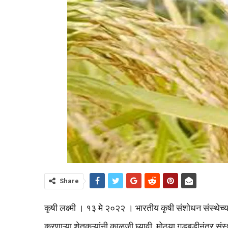
Share
कृषी लक्ष्मी । १३ मे २०२२ । भारतीय कृषी संशोधन संस्थेच
करणाऱ्या शेतकऱ्यांनी काळजी घ्यावी. मोठ्या गडबडीनंतर संस्थ