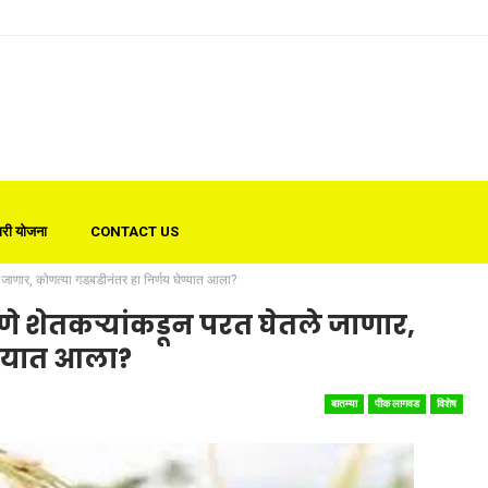
री योजना
CONTACT US
 जाणार, कोणत्या गडबडीनंतर हा निर्णय घेण्यात आला?
णे शेतकऱ्यांकडून परत घेतले जाणार,
ेण्यात आला?
बातम्या
पीक लागवड
विशेष