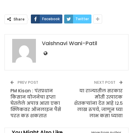
Facebook
Twitter
Share
Vaishnavi Wani-Patil
PREV POST
NEXT POST
PM Kisan : पंतप्रधान
या राज्यातील सरकार
किसान योजनेचा हप्ता
मोती उत्पादक
घेतलेले अपात्र आता एका
शेतकऱ्यांना देत आहे १२.५
क्लिकवर ऑनलाइन पैसे
लाख रुपये, जाणून घ्या
परत करू शकतात
लाभ कसा घ्यावा
You Might Also Like
More From Author