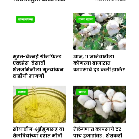
ताज्या बातम्या
ताज्या बातम्या
सुरत-चेन्नई ग्रीनफिल्ड
आज, ११ जानेवारीला
एक्स्प्रेस-वेसाठी
कोणत्या बाजारात
शेतजमिनीला मूल्यांकन
कापसाचे दर कमी झाले?
वाढीची मागणी
बातम्या
बातम्या
सोयाबीन-भुईमुगासह या
तेलंगणात कापसाचे दर
तेलबियांच्या दरात मोठी
पाच हजारांवर ; शेतकरी