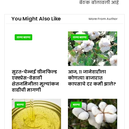
बैठक बोलावली आहे
You Might Also Like
More From Author
ताज्या बातम्या
ताज्या बातम्या
सुरत-चेन्नई ग्रीनफिल्ड
आज, ११ जानेवारीला
एक्स्प्रेस-वेसाठी
कोणत्या बाजारात
शेतजमिनीला मूल्यांकन
कापसाचे दर कमी झाले?
वाढीची मागणी
बातम्या
बातम्या