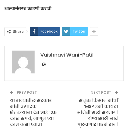
आल्यानंतरच काढणी करावी.
Facebook
Twitter
Share
Vaishnavi Wani-Patil
PREV POST
NEXT POST
या राज्यातील सरकार
संयुक्त किसान मोर्चा
मोती उत्पादक
‘MSP हमी कायदा
शेतकऱ्यांना देत आहे १२.५
समिती’मध्ये सहभागी
लाख रुपये, जाणून घ्या
होण्यासाठी नावे
लाभ कसा घ्यावा
पाठवणार! १५ मे रोजी