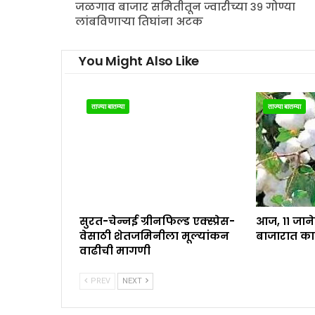
जळगाव बाजार समितीतून ज्वारीच्या ३९ गोण्या
लांबविणाऱ्या तिघांना अटक
You Might Also Like
ताज्या बातम्या
ताज्या बातम्या
सुरत-चेन्नई ग्रीनफिल्ड एक्स्प्रेस-
आज, ११ जान
वेसाठी शेतजमिनीला मूल्यांकन
बाजारात का
वाढीची मागणी
PREV
NEXT