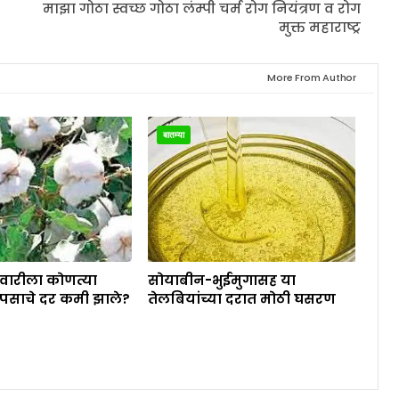
माझा गोठा स्वच्छ गोठा लंम्पी चर्म रोग नियंत्रण व रोग
मुक्त महाराष्ट्र
More From Author
बातम्या
ेवारीला कोणत्या
सोयाबीन-भुईमुगासह या
पसाचे दर कमी झाले?
तेलबियांच्या दरात मोठी घसरण