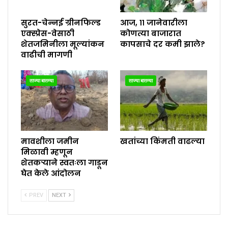
सुरत-चेन्नई ग्रीनफिल्ड
आज, ११ जानेवारीला
एक्स्प्रेस-वेसाठी
कोणत्या बाजारात
शेतजमिनीला मूल्यांकन
कापसाचे दर कमी झाले?
वाढीची मागणी
ताज्या बातम्या
ताज्या बातम्या
मावशीला जमीन
खतांच्या किंमती वाढल्या
मिळावी म्हणून
शेतकऱ्याने स्वतःला गाडून
घेत केले आंदोलन
PREV
NEXT