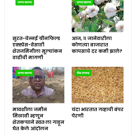
ताज्या बातम्या
ताज्या बातम्या
सुरत-चेन्नई ग्रीनफिल्ड
आज, ११ जानेवारीला
एक्स्प्रेस-वेसाठी
कोणत्या बाजारात
शेतजमिनीला मूल्यांकन
कापसाचे दर कमी झाले?
वाढीची मागणी
ताज्या बातम्या
पीक लागवड
मावशीला जमीन
यंदा भारतात गव्हाची बंपर
मिळावी म्हणून
पेरणी
शेतकऱ्याने स्वतःला गाडून
घेत केले आंदोलन