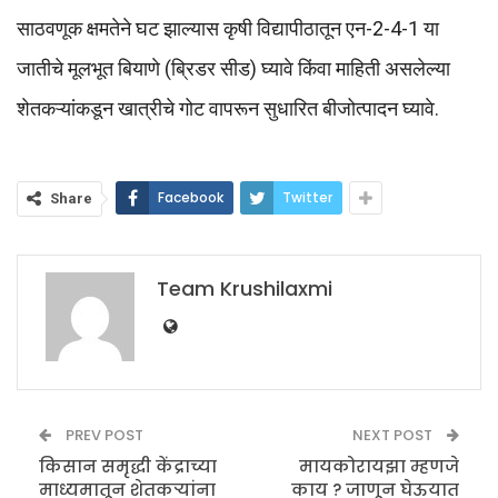
साठवणूक क्षमतेने घट झाल्यास कृषी विद्यापीठातून एन-2-4-1 या
जातीचे मूलभूत बियाणे (ब्रिडर सीड) घ्यावे किंवा माहिती असलेल्या
शेतकऱ्यांकडून खात्रीचे गोट वापरून सुधारित बीजोत्पादन घ्यावे.
Facebook
Twitter
Share
Team Krushilaxmi
PREV POST
NEXT POST
किसान समृद्धी केंद्राच्या
मायकोरायझा म्हणजे
माध्यमातून शेतकऱ्यांना
काय ? जाणून घेऊयात