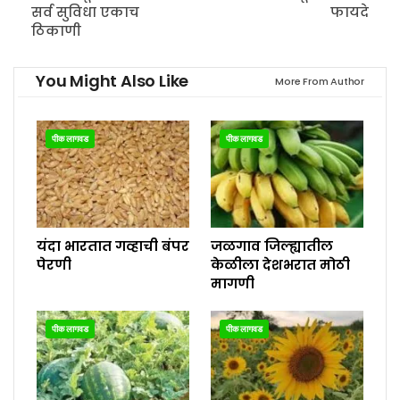
सर्व सुविधा एकाच
फायदे
ठिकाणी
You Might Also Like
More From Author
पीक लागवड
पीक लागवड
यंदा भारतात गव्हाची बंपर
जळगाव जिल्ह्यातील
पेरणी
केळीला देशभरात मोठी
मागणी
पीक लागवड
पीक लागवड