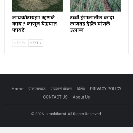
मायकोरायझा म्हणजे
रब्बी हंगामातील कांदा
काय ? जाणून घेऊयात
लागवड देईल चांगले
फायदे
उत्पन्न
PREV
NEXT
Home
पीक लागवड
सरकारी योजना
विशेष
PRIVACY POLICY
CONTACT US
About Us
© 2026 - krushilaxmi. All Rights Reserved.