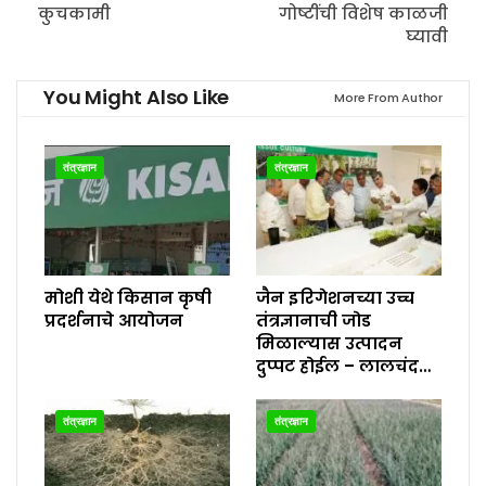
कुचकामी
गोष्टींची विशेष काळजी
घ्यावी
You Might Also Like
More From Author
तंत्रज्ञान
तंत्रज्ञान
मोशी येथे किसान कृषी
जैन इरिगेशनच्या उच्च
प्रदर्शनाचे आयोजन
तंत्रज्ञानाची जोड
मिळाल्यास उत्पादन
दुप्पट होईल – लालचंद…
तंत्रज्ञान
तंत्रज्ञान