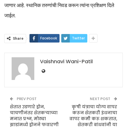
जाणार आहे. स्थानिक तरुणांची निवड करून त्यांना प्रशिक्षण दिले
जाईल.
Facebook
Twitter
Share
Vaishnavi Wani-Patil
PREV POST
NEXT POST
शेतात उडणारे ड्रोन,
कृषी यंत्राचा योग्य वापर
चाचणीनंतर शेतकऱ्याच्या
करून शेतकरी इंधनाचा
मनात प्रश्न, मोठ्या
वापर कमी करू शकतात,
झाडांमध्ये ड्रोनने फवारणी
शेतकरी बांधवांनी या